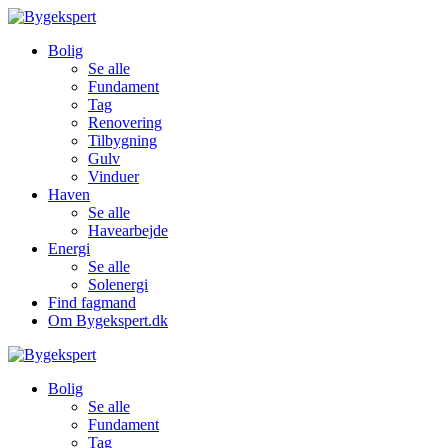
Bolig
Se alle
Fundament
Tag
Renovering
Tilbygning
Gulv
Vinduer
Haven
Se alle
Havearbejde
Energi
Se alle
Solenergi
Find fagmand
Om Bygekspert.dk
Bolig
Se alle
Fundament
Tag