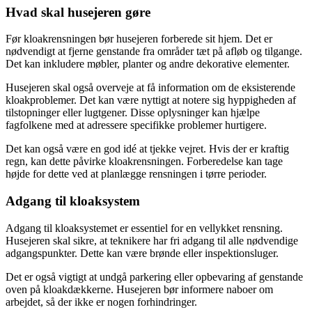
Hvad skal husejeren gøre
Før kloakrensningen bør husejeren forberede sit hjem. Det er
nødvendigt at fjerne genstande fra områder tæt på afløb og tilgange.
Det kan inkludere møbler, planter og andre dekorative elementer.
Husejeren skal også overveje at få information om de eksisterende
kloakproblemer. Det kan være nyttigt at notere sig hyppigheden af
tilstopninger eller lugtgener. Disse oplysninger kan hjælpe
fagfolkene med at adressere specifikke problemer hurtigere.
Det kan også være en god idé at tjekke vejret. Hvis der er kraftig
regn, kan dette påvirke kloakrensningen. Forberedelse kan tage
højde for dette ved at planlægge rensningen i tørre perioder.
Adgang til kloaksystem
Adgang til kloaksystemet er essentiel for en vellykket rensning.
Husejeren skal sikre, at teknikere har fri adgang til alle nødvendige
adgangspunkter. Dette kan være brønde eller inspektionsluger.
Det er også vigtigt at undgå parkering eller opbevaring af genstande
oven på kloakdækkerne. Husejeren bør informere naboer om
arbejdet, så der ikke er nogen forhindringer.