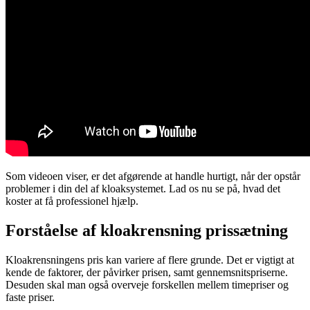
Som videoen viser, er det afgørende at handle hurtigt, når der opstår
problemer i din del af kloaksystemet. Lad os nu se på, hvad det
koster at få professionel hjælp.
Forståelse af kloakrensning prissætning
Kloakrensningens pris kan variere af flere grunde. Det er vigtigt at
kende de faktorer, der påvirker prisen, samt gennemsnitspriserne.
Desuden skal man også overveje forskellen mellem timepriser og
faste priser.