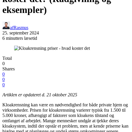
eksempler)
af
Rasmus
25. september 2024
6 minutters læsetid
Total
0
Shares
0
0
0
Artiklen er opdateret d. 21 oktober 2025
Kloakrensning kan være en nødvendighed for både private hjem og
virksomheder. Prisen for kloakrensning varierer typisk fra 1.500 til
5.000 kroner, afhængigt af faktorer som kloakens tilstand og
omfanget af arbejdet. Mange mennesker undgår at tjekke deres
kloaksystem, indtil der opstår et problem, men at kende priserne kan
hjælpe med at planlægge og undgå større omkostninger senere.