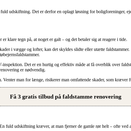
ld udskiftning. Det er derfor en oplagt løsning for boligforeninger, e
r klare tegn på, at noget er galt – og det betaler sig at reagere i tide.
ugtskader i vægge og lofter, kan det skyldes slidte eller utætte faldst
 støbejernsfaldstammer.
V-inspektion. Det er en hurtig og effektiv måde at få overblik over falds
 renovering er nødvendig.
dem. Venter man for længe, risikerer man omfattende skader, som kræver f
Få 3 gratis tilbud på faldstamme renovering
te. En fuld udskiftning kræver, at man fjerner de gamle rør helt – ofte v