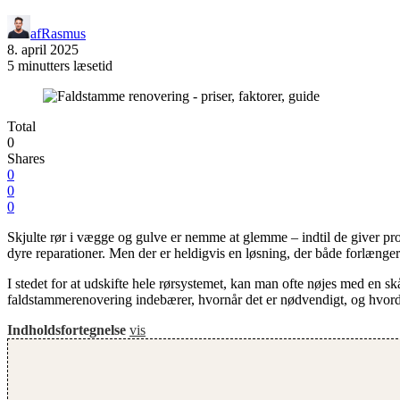
af
Rasmus
8. april 2025
5 minutters læsetid
Total
0
Shares
0
0
0
Skjulte rør i vægge og gulve er nemme at glemme – indtil de giver p
dyre reparationer. Men der er heldigvis en løsning, der både forlænge
I stedet for at udskifte hele rørsystemet, kan man ofte nøjes med en s
faldstammerenovering indebærer, hvornår det er nødvendigt, og hvord
Indholdsfortegnelse
vis