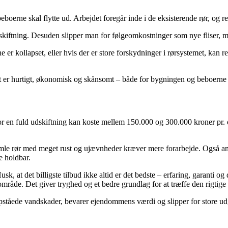
erne skal flytte ud. Arbejdet foregår inde i de eksisterende rør, og resu
kiftning. Desuden slipper man for følgeomkostninger som nye fliser, 
 er kollapset, eller hvis der er store forskydninger i rørsystemet, kan r
et er hurtigt, økonomisk og skånsomt – både for bygningen og beboerne
 en fuld udskiftning kan koste mellem 150.000 og 300.000 kroner pr. o
mle rør med meget rust og ujævnheder kræver mere forarbejde. Også ant
e holdbar.
k, at det billigste tilbud ikke altid er det bedste – erfaring, garanti og
t område. Det giver tryghed og et bedre grundlag for at træffe den rigtige
ståede vandskader, bevarer ejendommens værdi og slipper for store udgif