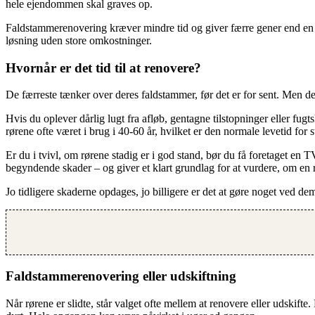
hele ejendommen skal graves op.
Faldstammerenovering kræver mindre tid og giver færre gener end en fu
løsning uden store omkostninger.
Hvornår er det tid til at renovere?
De færreste tænker over deres faldstammer, før det er for sent. Men der e
Hvis du oplever dårlig lugt fra afløb, gentagne tilstopninger eller f
rørene ofte været i brug i 40-60 år, hvilket er den normale levetid for
Er du i tvivl, om rørene stadig er i god stand, bør du få foretaget en T
begyndende skader – og giver et klart grundlag for at vurdere, om en
Jo tidligere skaderne opdages, jo billigere er det at gøre noget ved 
Faldstammerenovering eller udskiftning
Når rørene er slidte, står valget ofte mellem at renovere eller udskif