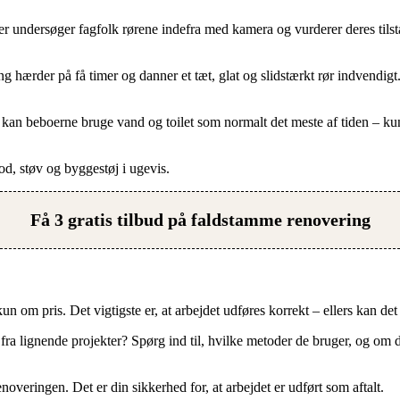
undersøger fagfolk rørene indefra med kamera og vurderer deres tilstand
ng hærder på få timer og danner et tæt, glat og slidstærkt rør indvendig
e kan beboerne bruge vand og toilet som normalt det meste af tiden – ku
od, støv og byggestøj i ugevis.
Få 3 gratis tilbud på faldstamme renovering
 om pris. Det vigtigste er, at arbejdet udføres korrekt – ellers kan det 
ra lignende projekter? Spørg ind til, hvilke metoder de bruger, og om de
overingen. Det er din sikkerhed for, at arbejdet er udført som aftalt.