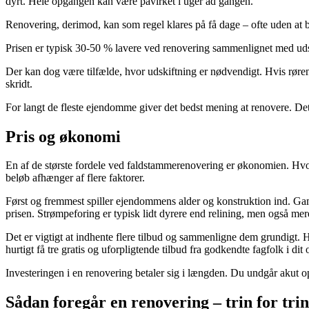
dyrt. Hele opgangen kan være påvirket i uger ad gangen.
Renovering, derimod, kan som regel klares på få dage – ofte uden at bebo
Prisen er typisk 30-50 % lavere ved renovering sammenlignet med uds
Der kan dog være tilfælde, hvor udskiftning er nødvendigt. Hvis rørene
skridt.
For langt de fleste ejendomme giver det bedst mening at renovere. D
Pris og økonomi
En af de største fordele ved faldstammerenovering er økonomien. Hvor
beløb afhænger af flere faktorer.
Først og fremmest spiller ejendommens alder og konstruktion ind. Ga
prisen. Strømpeforing er typisk lidt dyrere end relining, men også mer
Det er vigtigt at indhente flere tilbud og sammenligne dem grundigt. Hus
hurtigt få tre gratis og uforpligtende tilbud fra godkendte fagfolk i di
Investeringen i en renovering betaler sig i længden. Du undgår akut op
Sådan foregår en renovering – trin for trin