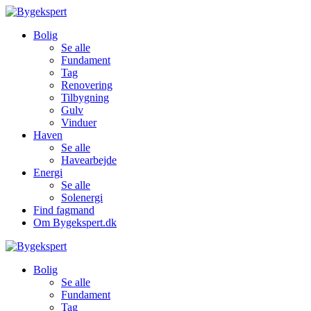
Bolig
Se alle
Fundament
Tag
Renovering
Tilbygning
Gulv
Vinduer
Haven
Se alle
Havearbejde
Energi
Se alle
Solenergi
Find fagmand
Om Bygekspert.dk
Bolig
Se alle
Fundament
Tag