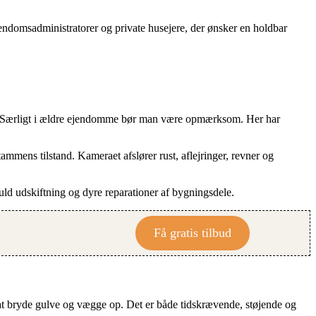
jendomsadministratorer og private husejere, der ønsker en holdbar
ammer. Særligt i ældre ejendomme bør man være opmærksom. Her har
tammens tilstand. Kameraet afslører rust, aflejringer, revner og
uld udskiftning og dyre reparationer af bygningsdele.
Få gratis tilbud
ed at bryde gulve og vægge op. Det er både tidskrævende, støjende og