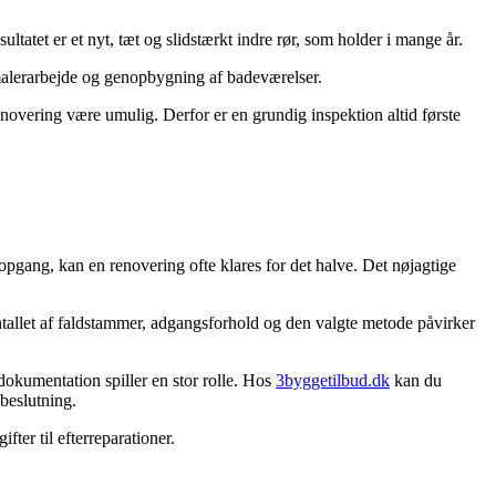
ltatet er et nyt, tæt og slidstærkt indre rør, som holder i mange år.
malerarbejde og genopbygning af badeværelser.
enovering være umulig. Derfor er en grundig inspektion altid første
pgang, kan en renovering ofte klares for det halve. Det nøjagtige
allet af faldstammer, adgangsforhold og den valgte metode påvirker
 dokumentation spiller en stor rolle. Hos
3byggetilbud.dk
kan du
 beslutning.
ter til efterreparationer.