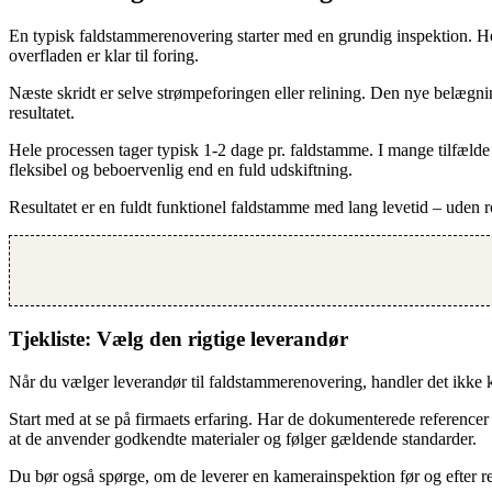
En typisk faldstammerenovering starter med en grundig inspektion. Her 
overfladen er klar til foring.
Næste skridt er selve strømpeforingen eller relining. Den nye belægni
resultatet.
Hele processen tager typisk 1-2 dage pr. faldstamme. I mange tilfæld
fleksibel og beboervenlig end en fuld udskiftning.
Resultatet er en fuldt funktionel faldstamme med lang levetid – uden r
Tjekliste: Vælg den rigtige leverandør
Når du vælger leverandør til faldstammerenovering, handler det ikke kun
Start med at se på firmaets erfaring. Har de dokumenterede referencer f
at de anvender godkendte materialer og følger gældende standarder.
Du bør også spørge, om de leverer en kamerainspektion før og efter ren