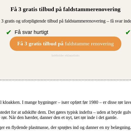
Få 3 gratis tilbud på faldstammerenovering
3 gratis og uforpligtende tilbud på faldstammerenovering – få svar inde
✔
Få svar hurtigt
Få 3 gratis tilbud på
faldstamme renovering
Indeholder reklamelinks
til kloakken. I mange bygninger – især opført før 1980 – er disse rør lave
stedet for at udskifte dem. Det gøres typisk indefra – uden at bryde g
rør. Når den hærder, danner den et nyt, tæt rør inde i det gamle.
r en flydende plastmasse, der sprøjtes ind og danner en ny belægning