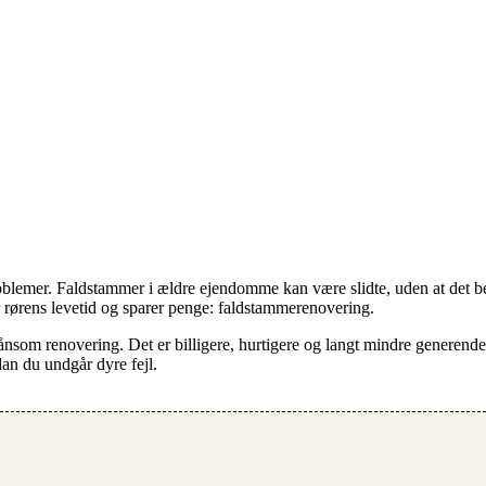
roblemer. Faldstammer i ældre ejendomme kan være slidte, uden at det b
r rørens levetid og sparer penge: faldstammerenovering.
kånsom renovering. Det er billigere, hurtigere og langt mindre generende
an du undgår dyre fejl.