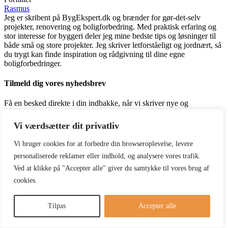
Rasmus
Jeg er skribent på BygEkspert.dk og brænder for gør-det-selv
projekter, renovering og boligforbedring. Med praktisk erfaring og
stor interesse for byggeri deler jeg mine bedste tips og løsninger til
både små og store projekter. Jeg skriver letforståeligt og jordnært, så
du trygt kan finde inspiration og rådgivning til dine egne
boligforbedringer.
Tilmeld dig vores nyhedsbrev
Få en besked direkte i din indbakke, når vi skriver nye og
spændende artikler.
Tilmeld
Vi værdsætter dit privatliv
Ved at markere denne boks bekræfter du, at du har læst og
accepterer vores brugsbetingelser vedrørende opbevaring af de data,
Vi bruger cookies for at forbedre din browseroplevelse, levere
der sendes gennem denne formular.
personaliserede reklamer eller indhold, og analysere vores trafik.
Ved at klikke på "Accepter alle" giver du samtykke til vores brug af
Reklame
cookies.
Tilpas
Accepter alle
Følg os på de sociale medier