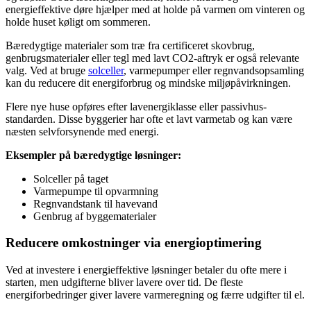
energieffektive døre hjælper med at holde på varmen om vinteren og
holde huset køligt om sommeren.
Bæredygtige materialer som træ fra certificeret skovbrug,
genbrugsmaterialer eller tegl med lavt CO2-aftryk er også relevante
valg. Ved at bruge
solceller
, varmepumper eller regnvandsopsamling
kan du reducere dit energiforbrug og mindske miljøpåvirkningen.
Flere nye huse opføres efter lavenergiklasse eller passivhus-
standarden. Disse byggerier har ofte et lavt varmetab og kan være
næsten selvforsynende med energi.
Eksempler på bæredygtige løsninger:
Solceller på taget
Varmepumpe til opvarmning
Regnvandstank til havevand
Genbrug af byggematerialer
Reducere omkostninger via energioptimering
Ved at investere i energieffektive løsninger betaler du ofte mere i
starten, men udgifterne bliver lavere over tid. De fleste
energiforbedringer giver lavere varmeregning og færre udgifter til el.