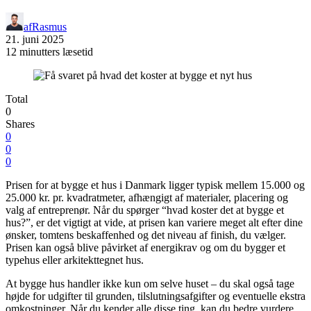
af
Rasmus
21. juni 2025
12 minutters læsetid
Total
0
Shares
0
0
0
Prisen for at bygge et hus i Danmark ligger typisk mellem 15.000 og
25.000 kr. pr. kvadratmeter, afhængigt af materialer, placering og
valg af entreprenør. Når du spørger “hvad koster det at bygge et
hus?”, er det vigtigt at vide, at prisen kan variere meget alt efter dine
ønsker, tomtens beskaffenhed og det niveau af finish, du vælger.
Prisen kan også blive påvirket af energikrav og om du bygger et
typehus eller arkitekttegnet hus.
At bygge hus handler ikke kun om selve huset – du skal også tage
højde for udgifter til grunden, tilslutningsafgifter og eventuelle ekstra
omkostninger. Når du kender alle disse ting, kan du bedre vurdere,