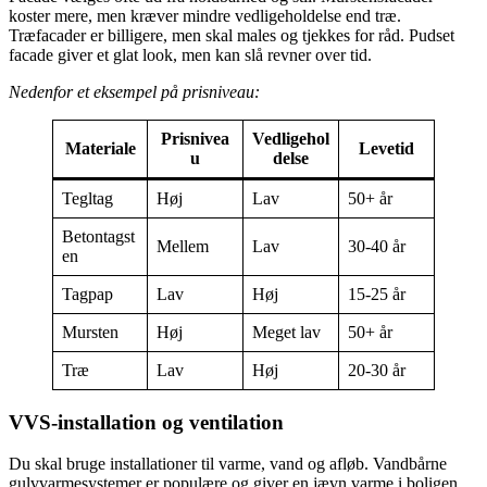
koster mere, men kræver mindre vedligeholdelse end træ.
Træfacader er billigere, men skal males og tjekkes for råd. Pudset
facade giver et glat look, men kan slå revner over tid.
Nedenfor et eksempel på prisniveau:
Prisnivea
Vedligehol
Materiale
Levetid
u
delse
Tegltag
Høj
Lav
50+ år
Betontagst
Mellem
Lav
30-40 år
en
Tagpap
Lav
Høj
15-25 år
Mursten
Høj
Meget lav
50+ år
Træ
Lav
Høj
20-30 år
VVS-installation og ventilation
Du skal bruge installationer til varme, vand og afløb. Vandbårne
gulvvarmesystemer er populære og giver en jævn varme i boligen.