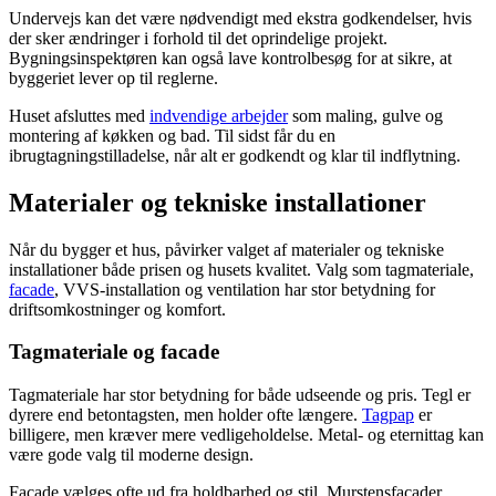
Undervejs kan det være nødvendigt med ekstra godkendelser, hvis
der sker ændringer i forhold til det oprindelige projekt.
Bygningsinspektøren kan også lave kontrolbesøg for at sikre, at
byggeriet lever op til reglerne.
Huset afsluttes med
indvendige arbejder
som maling, gulve og
montering af køkken og bad. Til sidst får du en
ibrugtagningstilladelse, når alt er godkendt og klar til indflytning.
Materialer og tekniske installationer
Når du bygger et hus, påvirker valget af materialer og tekniske
installationer både prisen og husets kvalitet. Valg som tagmateriale,
facade
, VVS-installation og ventilation har stor betydning for
driftsomkostninger og komfort.
Tagmateriale og facade
Tagmateriale har stor betydning for både udseende og pris. Tegl er
dyrere end betontagsten, men holder ofte længere.
Tagpap
er
billigere, men kræver mere vedligeholdelse. Metal- og eternittag kan
være gode valg til moderne design.
Facade vælges ofte ud fra holdbarhed og stil. Murstensfacader