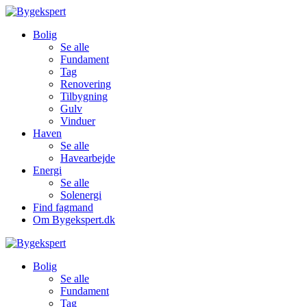
Bolig
Se alle
Fundament
Tag
Renovering
Tilbygning
Gulv
Vinduer
Haven
Se alle
Havearbejde
Energi
Se alle
Solenergi
Find fagmand
Om Bygekspert.dk
Bolig
Se alle
Fundament
Tag