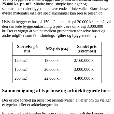
25.000 kr. pr. m2
. Mindre huse, simple løsninger og
standardmaterialer ligger i den lave ende af intervallet. Større huse,
dyrere materialer og flere specialløsninger kan presse prisen op.
Hvis du bygger et hus på 150 m2 til en pris på 20.000 kr. pr. m2, vil
den samlede byggeomkostning typisk være omkring 3.000.000
kr. Det er vigtigt at skelne mellem grundprisen for selve huset og
andre udgifter som fx tilslutningsafgifter og byggemodning.
Størrelse på
Samlet pris
M2-pris (ca.)
hus
(eksempel)
120 m2
18.000 kr.
2.160.000 kr.
150 m2
20.000 kr.
3.000.000 kr.
200 m2
22.000 kr.
4.400.000 kr.
Sammenligning af typehuse og arkitekttegnede huse
Der er stor forskel på priser og prisintervaller, alt efter om du vælger
et typehus eller et arkitekttegnet hus.
Et typehus fra et typehusfirma er ofte billigere, fordi der bygges ud