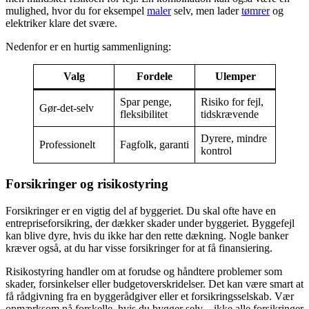
mulighed, hvor du for eksempel
maler
selv, men lader
tømrer
og
elektriker klare det svære.
Nedenfor er en hurtig sammenligning:
Valg
Fordele
Ulemper
Spar penge,
Risiko for fejl,
Gør-det-selv
fleksibilitet
tidskrævende
Dyrere, mindre
Professionelt
Fagfolk, garanti
kontrol
Forsikringer og risikostyring
Forsikringer er en vigtig del af byggeriet. Du skal ofte have en
entrepriseforsikring, der dækker skader under byggeriet. Byggefejl
kan blive dyre, hvis du ikke har den rette dækning. Nogle banker
kræver også, at du har visse forsikringer for at få finansiering.
Risikostyring handler om at forudse og håndtere problemer som
skader, forsinkelser eller budgetoverskridelser. Det kan være smart at
få rådgivning fra en byggerådgiver eller et forsikringsselskab. Vær
opmærksom på forskelle, hvis du bygger selv – ikke alle forsikringer