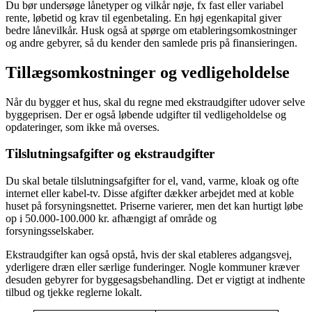
Du bør undersøge lånetyper og vilkår nøje, fx fast eller variabel
rente, løbetid og krav til egenbetaling. En høj egenkapital giver
bedre lånevilkår. Husk også at spørge om etableringsomkostninger
og andre gebyrer, så du kender den samlede pris på finansieringen.
Tillægsomkostninger og vedligeholdelse
Når du bygger et hus, skal du regne med ekstraudgifter udover selve
byggeprisen. Der er også løbende udgifter til vedligeholdelse og
opdateringer, som ikke må overses.
Tilslutningsafgifter og ekstraudgifter
Du skal betale tilslutningsafgifter for el, vand, varme, kloak og ofte
internet eller kabel-tv. Disse afgifter dækker arbejdet med at koble
huset på forsyningsnettet. Priserne varierer, men det kan hurtigt løbe
op i 50.000-100.000 kr. afhængigt af område og
forsyningsselskaber.
Ekstraudgifter kan også opstå, hvis der skal etableres adgangsvej,
yderligere dræn eller særlige funderinger. Nogle kommuner kræver
desuden gebyrer for byggesagsbehandling. Det er vigtigt at indhente
tilbud og tjekke reglerne lokalt.