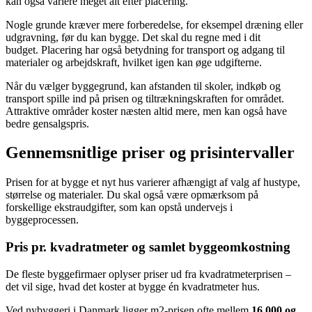
kan også variere meget alt efter placering.
Nogle grunde kræver mere forberedelse, for eksempel dræning eller
udgravning, før du kan bygge. Det skal du regne med i dit
budget. Placering har også betydning for transport og adgang til
materialer og arbejdskraft, hvilket igen kan øge udgifterne.
Når du vælger byggegrund, kan afstanden til skoler, indkøb og
transport spille ind på prisen og tiltrækningskraften for området.
Attraktive områder koster næsten altid mere, men kan også have
bedre gensalgspris.
Gennemsnitlige priser og prisintervaller
Prisen for at bygge et nyt hus varierer afhængigt af valg af hustype,
størrelse og materialer. Du skal også være opmærksom på
forskellige ekstraudgifter, som kan opstå undervejs i
byggeprocessen.
Pris pr. kvadratmeter og samlet byggeomkostning
De fleste byggefirmaer oplyser priser ud fra kvadratmeterprisen –
det vil sige, hvad det koster at bygge én kvadratmeter hus.
Ved nybyggeri i Danmark ligger m2-prisen ofte mellem
16.000 og