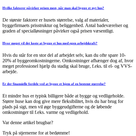
Hvilke faktorer påvirker prisen mest, når man skal bygge et nyt hus?
De største faktorer er husets størrelse, valg af materialer,
byggefirmaets prisstruktur og beliggenhed. Antal badeværelser og
graden af specialløsninger påvirker også prisen væsentligt.
Hvor meget vil det koste at bygge et hus med egen arbejdskraft?
Hvis du står for en stor del af arbejdet selv, kan du ofte spare 10-
20% af byggeomkostningerne. Omkostninger afhænger dog af, hvor
meget professionel hjælp du stadig skal bruge, f.eks. til el- og VVS-
arbejde.
Er der finansielle fordele ved at bygge et hjem af en bestemt størrelse?
Et mindre hus er typisk billigere både at bygge og vedligeholde.
Større huse kan dog give mere fleksibilitet, hvis du har brug for
plads på sigt, men vil øge byggeudgifterne og de løbende
omkostninger til f.eks. varme og vedligehold.
Var denne artikel brugbar?
Tryk på stjernerne for at bedømme!