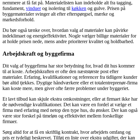
nemmere at få fat på. Materialelisten kan indeholde alt fra tagging,
fundament,
vinduer
og isolering til
køkken
og gulve. Prisen på
byggematerialer svinger alt efter efterspørgsel, mærke og
markedsforhold.
Du bør også tænke over, hvordan valg af materialer kan påvirke
indeklimaet og energieffektivitet. Nogle vælger billige materialer for
at holde prisen nede, mens andre prioriterer kvalitet og holdbarhed.
Arbejdskraft og byggefirma
Dit valg af byggefirma har stor betydning for, hvad dit hus kommer
til at koste. Arbejdskraften er ofte den næststørste post efter
materialer. Erfaring, kvalifikationer og referencer fra tidligere kunder
bør altid tjekkes. Dygtige håndværkere eller et totalentreprenør-firma
kan koste mere, men giver ofte færre problemer under byggeriet.
Et lavt tilbud kan skjule ekstra omkostninger, eller at firmaet ikke har
de nødvendige kvalifikationer. Det kan være en fordel at vælge et
firma med erfaring med netop den type hus, du ønsker. Der kan også
være stor forskel på timeløn og effektivitet mellem forskellige
firmaer.
Sørg altid for at få en skriftlig kontrakt, hvor arbejdets omfang og
pris er tydeligt beskrevet. Tilføj en liste over ekstra udgifter, der kan