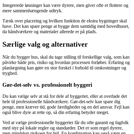
Integrerede løsninger kan være dyrere, men giver ofte et flottere og
mere sammenhængende udtryk.
Tænk over placering og hvilken funktion de ekstra bygninger skal
have. Det kan spare penge at bygge dem samtidig med hovedhuset,
da håndværkere og materialer allerede er på plads.
Særlige valg og alternativer
Når du bygger hus, skal du tage stilling til forskellige valg, som kan
påvirke både pris, risiko og hvordan processen forløber. Erfaring og
planlægning kan gøre en stor forskel i forhold til omkostninger og
tryghed.
Gør-det-selv vs. professionelt byggeri
Du kan vælge selv at stå for dele af byggeriet, eller at overlade det
hele til professionelle håndværkere. Gør-det-selv kan spare dig
penge, men kræver tid, gode færdigheder og en del ansvar. Fejl kan
også blive dyre at rette op, så din erfaring betyder meget.
Ved at vælge professionelle byggerier får du ofte garanti og fagfolk
med styr på lokale regler og standarder. Det er som regel dyrere,
men mindsker risikoen for fejl. En kombination kan også være en