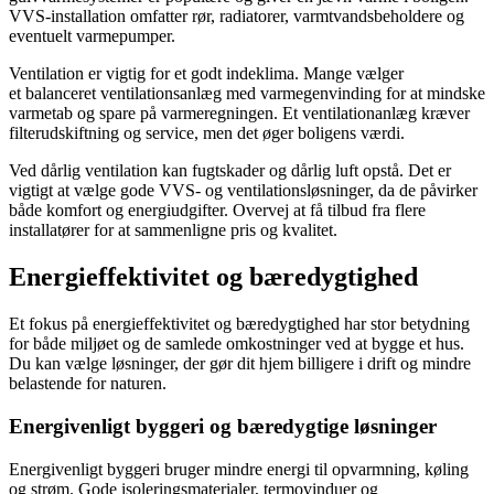
VVS-installation omfatter rør, radiatorer, varmtvandsbeholdere og
eventuelt varmepumper.
Ventilation er vigtig for et godt indeklima. Mange vælger
et balanceret ventilationsanlæg med varmegenvinding for at mindske
varmetab og spare på varmeregningen. Et ventilationanlæg kræver
filterudskiftning og service, men det øger boligens værdi.
Ved dårlig ventilation kan fugtskader og dårlig luft opstå. Det er
vigtigt at vælge gode VVS- og ventilationsløsninger, da de påvirker
både komfort og energiudgifter. Overvej at få tilbud fra flere
installatører for at sammenligne pris og kvalitet.
Energieffektivitet og bæredygtighed
Et fokus på energieffektivitet og bæredygtighed har stor betydning
for både miljøet og de samlede omkostninger ved at bygge et hus.
Du kan vælge løsninger, der gør dit hjem billigere i drift og mindre
belastende for naturen.
Energivenligt byggeri og bæredygtige løsninger
Energivenligt byggeri bruger mindre energi til opvarmning, køling
og strøm. Gode isoleringsmaterialer, termovinduer og