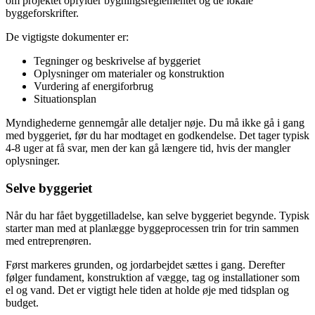
om projektet opfylder bygningsreglementet og de lokale
byggeforskrifter.
De vigtigste dokumenter er:
Tegninger og beskrivelse af byggeriet
Oplysninger om materialer og konstruktion
Vurdering af energiforbrug
Situationsplan
Myndighederne gennemgår alle detaljer nøje. Du må ikke gå i gang
med byggeriet, før du har modtaget en godkendelse. Det tager typisk
4-8 uger at få svar, men der kan gå længere tid, hvis der mangler
oplysninger.
Selve byggeriet
Når du har fået byggetilladelse, kan selve byggeriet begynde. Typisk
starter man med at planlægge byggeprocessen trin for trin sammen
med entreprenøren.
Først markeres grunden, og jordarbejdet sættes i gang. Derefter
følger fundament, konstruktion af vægge, tag og installationer som
el og vand. Det er vigtigt hele tiden at holde øje med tidsplan og
budget.