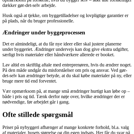
dækker gør-det-selv arbejde.
Husk også at tjekke, om byggetilladelser og lovpligtige garantier er
på plads, når du bruger professionelle.
Ændringer under byggeprocessen
Det er almindeligt, at du får nye ideer eller skal justere planerne
under byggeriet. Ændringer undervejs kan dog give ekstra udgifter,
særligt hvis materialer eller håndværkere allerede er booket.
Lav altid en skriftlig aftale med entreprenøren, hvis du ændrer noget.
På den måde undgår du misforståelser om pris og ansvar. Ved gør-
det-selv kan ændringer betyde, at du skal købe materialer på ny, eller
bruge mere tid end forventet.
Vær opmærksom på, at mange små ændringer hurtigt kan løbe op –
både i pris og tid. Tænk derfor nøje over, hvilke ændringer der er
nødvendige, før arbejdet går i gang.
Ofte stillede spørgsmål
Priser på nybyggeri afhænger af mange konkrete forhold, bl.a. valg
af materialer, husets størrelse og din egen indsats. Her får du svar på