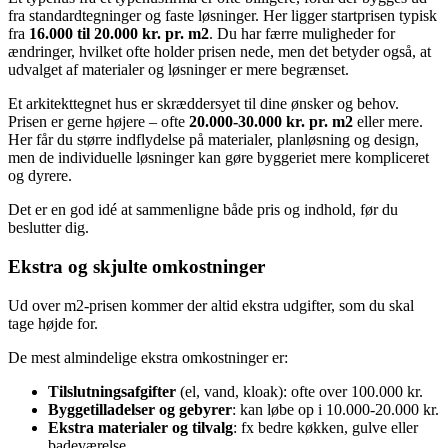
fra standardtegninger og faste løsninger. Her ligger startprisen typisk
fra
16.000 til 20.000 kr. pr. m2
. Du har færre muligheder for
ændringer, hvilket ofte holder prisen nede, men det betyder også, at
udvalget af materialer og løsninger er mere begrænset.
Et arkitekttegnet hus er skræddersyet til dine ønsker og behov.
Prisen er gerne højere – ofte
20.000-30.000 kr. pr. m2
eller mere.
Her får du større indflydelse på materialer, planløsning og design,
men de individuelle løsninger kan gøre byggeriet mere kompliceret
og dyrere.
Det er en god idé at sammenligne både pris og indhold, før du
beslutter dig.
Ekstra og skjulte omkostninger
Ud over m2-prisen kommer der altid ekstra udgifter, som du skal
tage højde for.
De mest almindelige ekstra omkostninger er:
Tilslutningsafgifter
(el, vand, kloak): ofte over 100.000 kr.
Byggetilladelser og gebyrer
: kan løbe op i 10.000-20.000 kr.
Ekstra materialer og tilvalg
: fx bedre køkken, gulve eller
badeværelse