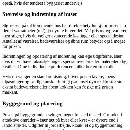
opstå, hvis der ændres i byggeriet undervejs.
Størrelse og indretning af huset
Størrelsen på dit kommende hus har direkte betydning for prisen. Jo
flere kvadratmeter (m2), jo dyrere bliver det. M2 pris nybyg varierer,
men stiger, hvis du vælger avancerede løsninger eller specialdesign.
Antallet af værelser, badeværelser og åbne rum betyder også meget
for prisen.
Indretningen og opdatering af indretning kan øge udgifterne, især
hvis du vil have luksusløsninger, specialinventar eller materialer i høj
kvalitet. Dine individuelle præferencer spiller her en stor rolle.
Hvis du vælger en standardløsning, bliver prisen lavere, mens
tilpasninger og særlige ønsker hurtigt gør huset dyrere. En stor stue,
ekstra badeværelser eller åbent køkken kan fx øge m2 prisen
markant.
Byggegrund og placering
Prisen på byggegrunden svinger meget fra sted til sted. Grunden i
attraktive områder – især tæt på byer eller kyst – er dyrere end i
landdistrikter. Udgifter til jordarbejde, kloak, el og byggemodning